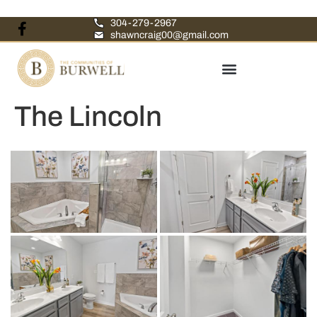
304-279-2967
shawncraig00@gmail.com
The Lincoln