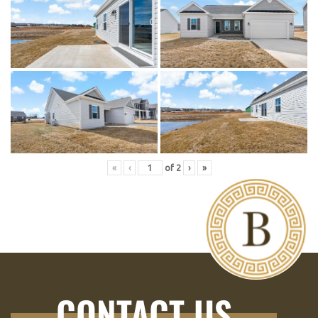
«
‹
of
2
›
»
CONTACT US